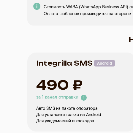
Стоимость WABA (WhatsApp Business API) ск
Оплата шаблонов производится на стороне
€109
€199
за 1 канал отправки
за 1 канал отправки
€18,16 в месяц
€16,58 в месяц
Integrilla SMS
Android
490 ₽
за 1 канал отправки
Авто SMS из пакета оператора
Для установки только на Android
Для уведомлений и каскадов