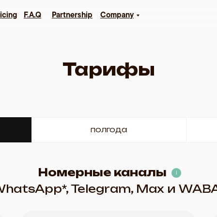
icing
F.A.Q
Partnership
Company
Тарифы
полгода
Номерные каналы
hatsApp*, Telegram, Max и WAB