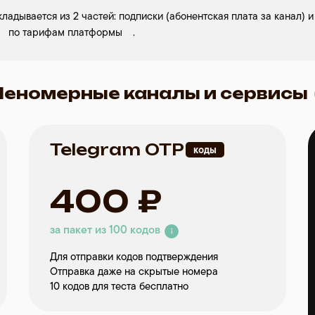
ладывается из 2 частей: подписки (абонентская плата за канал) 
⠀
по тарифам платформы
⠀
.
€189
€338
за 2 канала отправки
за 2 канала отправки
Неномерные каналы и сервисы
€31,50 в месяц
€28,12 в месяц
Telegram OTP
коды
400 ₽
за пакет из 100 кодов
Для отправки кодов подтверждения
Отправка даже на скрытые номера
10 кодов для теста бесплатно