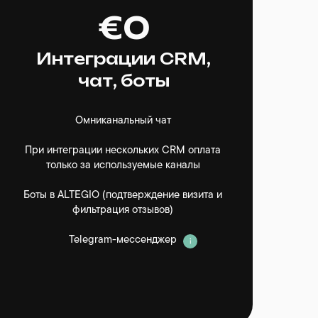
0 ₽
0 ₽
€0
Интеграции CRM,
Интеграции CRM,
Интеграции CRM,
чат, боты
чат, боты
чат, боты
Омниканальный чат
Омниканальный чат
Омниканальный чат
При интеграции нескольких CRM оплата
При интеграции нескольких CRM оплата
При интеграции нескольких CRM оплата
только за используемые каналы
только за используемые каналы
только за используемые каналы
Боты в
Боты в
Боты в
ALTEGIO
ALTEGIO
ALTEGIO
(подтверждение визита и
(подтверждение визита и
(подтверждение визита и
фильтрация отзывов)
фильтрация отзывов)
фильтрация отзывов)
Telegram-мессенджер
Telegram-мессенджер
Telegram-мессенджер