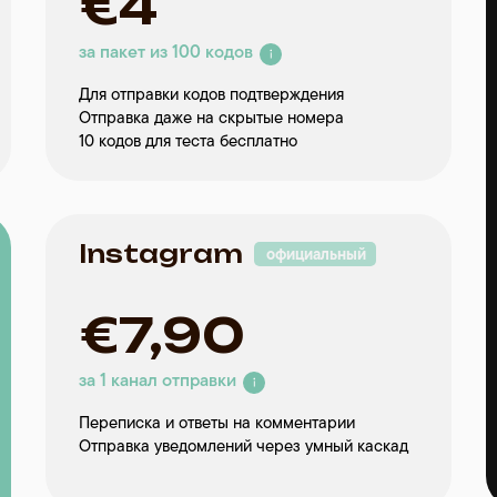
400 ₽
400 ₽
€4
за пакет из 100 кодов
за пакет из 100 кодов
за пакет из 100 кодов
Для отправки кодов подтверждения
Для отправки кодов подтверждения
Для отправки кодов подтверждения
Отправка даже на скрытые номера
Отправка даже на скрытые номера
Отправка даже на скрытые номера
10 кодов для теста бесплатно
10 кодов для теста бесплатно
10 кодов для теста бесплатно
Instagram*
Instagram*
Instagram
официальный
официальный
официальный
665 ₽ / месяц
575 ₽ / месяц
6900 ₽
3990 ₽
€7,90
за 1 канал отправки
за 1 канал отправки
за 1 канал отправки
Переписка и ответы на комментарии
Переписка и ответы на комментарии
Переписка и ответы на комментарии
Отправка уведомлений через умный каскад
Отправка уведомлений через умный каскад
Отправка уведомлений через умный каскад