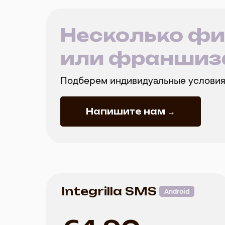
Несколько фи
или франшиз
Подберем индивидуальные условия
Напишите нам →
Integrilla SMS
Integrilla SMS
Integrilla SMS
Android
Android
Android
415 ₽ / месяц
332,50 ₽ / месяц