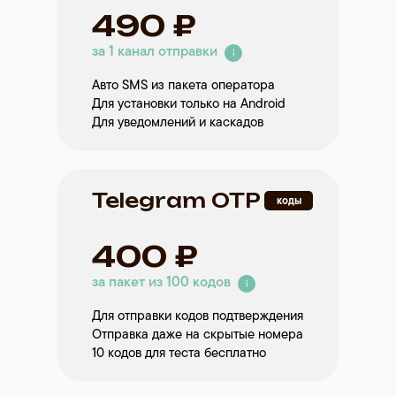
€239
€417
490 ₽
за 3 канала отправки
за 3 канала отправки
за 1 канал отправки
€39,83 в месяц
€34,75 в месяц
Авто SMS из пакета оператора
Для установки только на Android
Для уведомлений и каскадов
Telegram OTP
коды
400 ₽
за пакет из 100 кодов
Для отправки кодов подтверждения
Отправка даже на скрытые номера
10 кодов для теста бесплатно