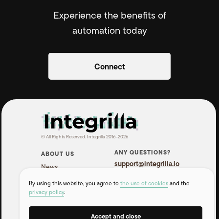
Experience the benefits of
automation today
Connect
© All Rights Reserved. Integrilla 2016-2026
ANY QUESTIONS?
ABOUT US
support@integrilla.io
News
Telegram
Contacts
By using this website, you agree to
the use of cookies
and the
WhatsApp
privacy policy
.
INFORMATION
Accept and close