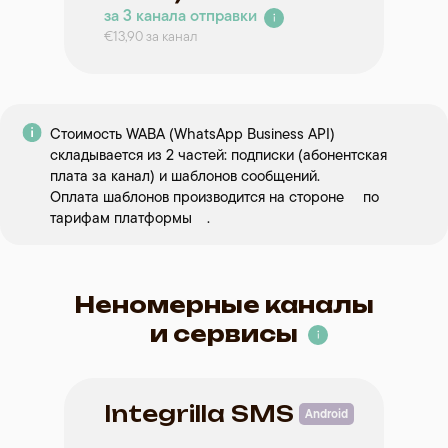
за 3 канала отправки
€13,90 за канал
Стоимость WABA (WhatsApp Business API)
складывается из 2 частей: подписки (абонентская
€109
€199
плата за канал) и шаблонов сообщений.
Оплата шаблонов производится на стороне
⠀
по
за 1 канал отправки
за 1 канал отправки
тарифам платформы
⠀
.
€18,16 в месяц
€16,58 в месяц
Неномерные каналы
€189
€338
и сервисы
за 2 канала отправки
за 2 канала отправки
€31,50 в месяц
€28,12 в месяц
Integrilla SMS
Android