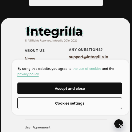
© All Rights Reserved. Integrilla 2016-2026
ANY QUESTIONS?
ABOUT US
support@integrilla.io
News
Telegram
Contacts
By using this website, you agree to
the use of cookies
and the
WhatsApp
privacy policy
.
INFORMATION
Accept and close
Pricing
F.A.Q
Cookies settings
API for developers
User Agreement