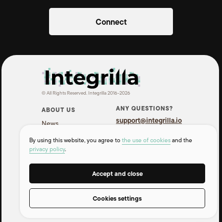
Connect
© All Rights Reserved. Integrilla 2016-2026
ANY QUESTIONS?
ABOUT US
support@integrilla.io
News
Telegram
Contacts
By using this website, you agree to
the use of cookies
and the
WhatsApp
privacy policy
.
INFORMATION
Accept and close
Pricing
F.A.Q
Cookies settings
API for developers