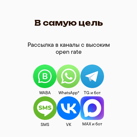
В самую цель
Рассылка в каналы с высоким
open rate
WABA
WhatsApp*
TG и бот
MAX и бот
SMS
VK